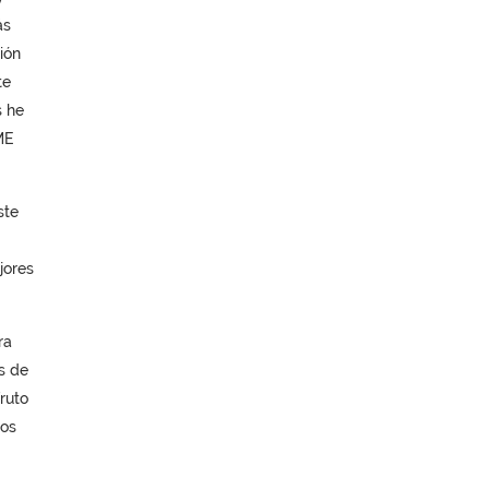
ás
ión
te
s he
ME
ste
jores
ra
s de
ruto
los