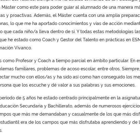
un Máster como este para poder guiar al alumnado de una manera m
ras y proactivas. Además, el Máster cuenta con una amplia preparac
sonas, lo que me ha aportado conocimientos y vías de acción median
rno que cada niño/a lleva dentro de sí. Y todas estas metodologías la
s que he estado como Coach y Gestor del Talento en prácticas en ES
mación Vivanco.
 como Profesor y Coach a tiempo parcial en ámbito particular. En e
blemas familiares, problemas de acoso escolar, entre otros. Siempre,
ectar mucho con ellos/as y ha sido así como han conseguido los me
ersona que los escuche y dé valor a sus palabras y sus emociones.
período de 5 años he estado centrado principalmente en la asignatu
Educación Secundaria y Bachillerato, además de numerosos ejercicio
campos que más me demandaban y casualmente de los que más disf
studiantil era de los campos que más disfrutaba aprendiendo y de 
s.