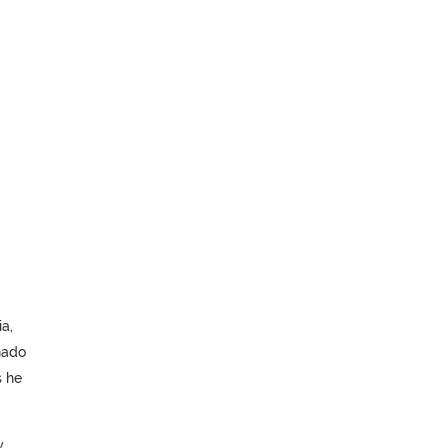
a,
nado
s he
y