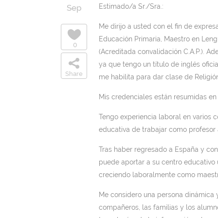
Estimado/a Sr./Sra.:
Sep
Me dirijo a usted con el fin de expre
Educación Primaria, Maestro en Lengua
0
(Acreditada convalidación C.A.P.). A
ya que tengo un título de inglés ofi
Share
me habilita para dar clase de Religió
Mis credenciales están resumidas en m
Tengo experiencia laboral en varios c
educativa de trabajar como profesor 
Tras haber regresado a España y con
puede aportar a su centro educativo 
creciendo laboralmente como maestr
Me considero una persona dinámica y
compañeros, las familias y los alumno