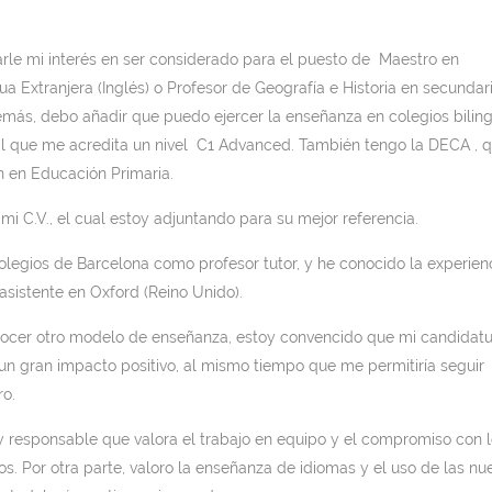
sarle mi interés en ser considerado para el puesto de Maestro en
 Extranjera (Inglés) o Profesor de Geografía e Historia en secundar
demás, debo añadir que puedo ejercer la enseñanza en colegios biling
cial que me acredita un nivel C1 Advanced. También tengo la DECA , 
n en Educación Primaria.
i C.V., el cual estoy adjuntando para su mejor referencia.
olegios de Barcelona como profesor tutor, y he conocido la experien
asistente en Oxford (Reino Unido).
ocer otro modelo de enseñanza, estoy convencido que mi candidatu
un gran impacto positivo, al mismo tiempo que me permitiría seguir
o.
 responsable que valora el trabajo en equipo y el compromiso con l
s. Por otra parte, valoro la enseñanza de idiomas y el uso de las nu