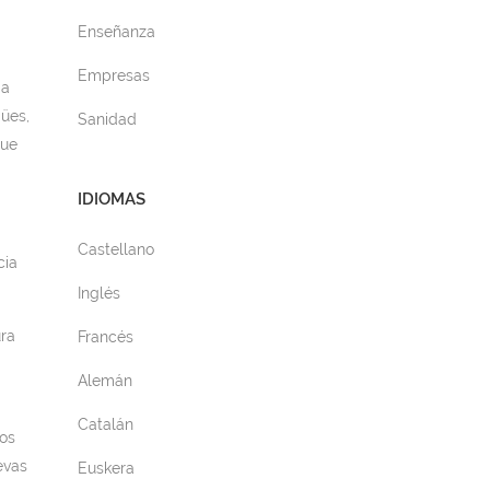
Enseñanza
Empresas
ia
ües,
Sanidad
que
IDIOMAS
Castellano
cia
Inglés
ra
Francés
Alemán
Catalán
os
evas
Euskera