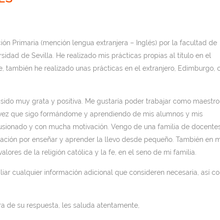
n Primaria (mención lengua extranjera – Inglés) por la facultad de
idad de Sevilla. He realizado mis prácticas propias al título en el
e, también he realizado unas prácticas en el extranjero, Edimburgo, 
sido muy grata y positiva. Me gustaría poder trabajar como maestro
a vez que sigo formándome y aprendiendo de mis alumnos y mis
usionado y con mucha motivación. Vengo de una familia de docentes
ocación por enseñar y aprender la llevo desde pequeño. También en m
alores de la religión católica y la fe, en el seno de mi familia.
ar cualquier información adicional que consideren necesaria, así c
a de su respuesta, les saluda atentamente,