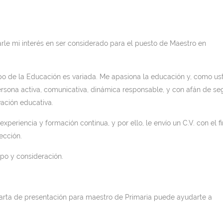
sarle mi interés en ser considerado para el puesto de Maestro en
po de la Educación es variada. Me apasiona la educación y, como us
ersona activa, comunicativa, dinámica responsable, y con afán de seg
ación educativa.
xperiencia y formación continua, y por ello, le envío un C.V. con el f
ección.
mpo y consideración.
carta de presentación para maestro de Primaria puede ayudarte a