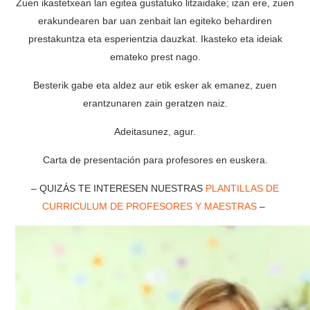
Zuen ikastetxean lan egitea gustatuko litzaidake; izan ere, zuen
erakundearen bar uan zenbait lan egiteko behardiren
prestakuntza eta esperientzia dauzkat. Ikasteko eta ideiak
emateko prest nago.
Besterik gabe eta aldez aur etik esker ak emanez, zuen
erantzunaren zain geratzen naiz.
Adeitasunez, agur.
Carta de presentación para profesores en euskera.
– QUIZÁS TE INTERESEN NUESTRAS
PLANTILLAS DE
CURRICULUM DE PROFESORES Y MAESTRAS
–