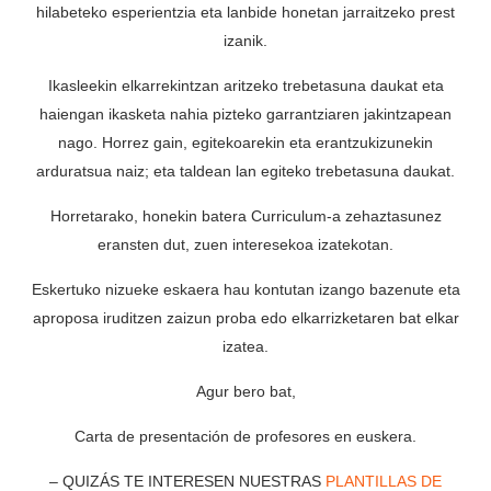
hilabeteko esperientzia eta lanbide honetan jarraitzeko prest
izanik.
Ikasleekin elkarrekintzan aritzeko trebetasuna daukat eta
haiengan ikasketa nahia pizteko garrantziaren jakintzapean
nago. Horrez gain, egitekoarekin eta erantzukizunekin
arduratsua naiz; eta taldean lan egiteko trebetasuna daukat.
Horretarako, honekin batera Curriculum-a zehaztasunez
eransten dut, zuen interesekoa izatekotan.
Eskertuko nizueke eskaera hau kontutan izango bazenute eta
aproposa iruditzen zaizun proba edo elkarrizketaren bat elkar
izatea.
Agur bero bat,
Carta de presentación de profesores en euskera.
– QUIZÁS TE INTERESEN NUESTRAS
PLANTILLAS DE