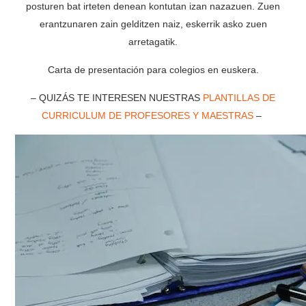
posturen bat irteten denean kontutan izan nazazuen. Zuen
erantzunaren zain gelditzen naiz, eskerrik asko zuen
arretagatik.
Carta de presentación para colegios en euskera.
– QUIZÁS TE INTERESEN NUESTRAS
PLANTILLAS DE
CURRICULUM DE PROFESORES Y MAESTRAS
–