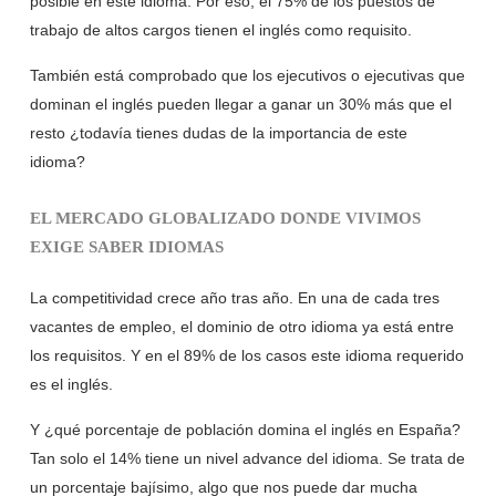
posible en este idioma. Por eso, el 75% de los puestos de
trabajo de altos cargos tienen el inglés como requisito.
También está comprobado que los ejecutivos o ejecutivas que
dominan el inglés pueden llegar a ganar un 30% más que el
resto ¿todavía tienes dudas de la importancia de este
idioma?
EL MERCADO GLOBALIZADO DONDE VIVIMOS
EXIGE SABER IDIOMAS
La competitividad crece año tras año. En una de cada tres
vacantes de empleo, el dominio de otro idioma ya está entre
los requisitos. Y en el 89% de los casos este idioma requerido
es el inglés.
Y ¿qué porcentaje de población domina el inglés en España?
Tan solo el 14% tiene un nivel advance del idioma. Se trata de
un porcentaje bajísimo, algo que nos puede dar mucha