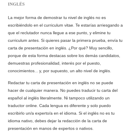
INGLÉS
La mejor forma de demostrar tu nivel de inglés no es
escribiéndolo en el curriculum vitae. Te estarías arriesgando a
que el reclutador nunca llegue a ese punto, y elimine tu
curriculum antes. Si quieres pasar la primera prueba, envía tu
carta de presentación en inglés. ¿Por qué? Muy sencillo,
porque de esta forma destacas sobre los demás candidatos,
demuestras profesionalidad, interés por el puesto,
conocimientos... y, por supuesto, un alto nivel de inglés.
Redactar tu carta de presentación en inglés no se puede
hacer de cualquier manera. No puedes traducir tu carta del
español al inglés literalmente. Ni tampoco utilizando un
traductor online. Cada lengua es diferente y solo puedo
escribirlo un/a experto/a en el idioma. Si el inglés no es tu
idioma nativo, debes dejar la redacción de la carta de
presentación en manos de expertos o nativos.