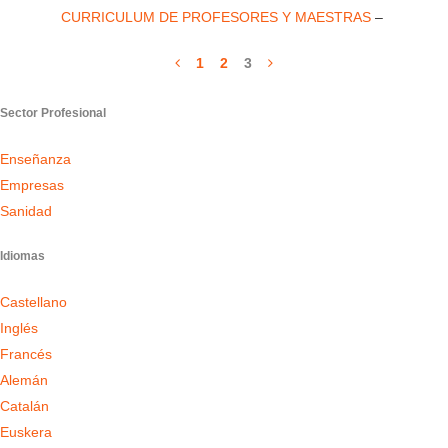
CURRICULUM DE PROFESORES Y MAESTRAS
–
1
2
3
Sector Profesional
Enseñanza
Empresas
Sanidad
Idiomas
Castellano
Inglés
Francés
Alemán
Catalán
Euskera