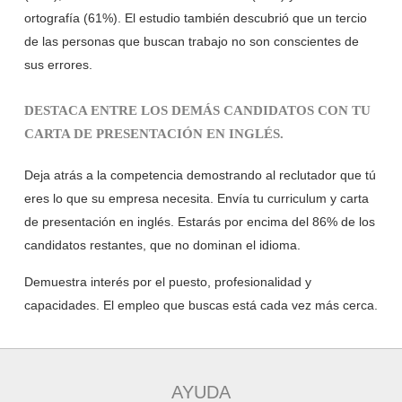
ortografía (61%). El estudio también descubrió que un tercio
de las personas que buscan trabajo no son conscientes de
sus errores.
DESTACA ENTRE LOS DEMÁS CANDIDATOS CON TU
CARTA DE PRESENTACIÓN EN INGLÉS.
Deja atrás a la competencia demostrando al reclutador que tú
eres lo que su empresa necesita. Envía tu curriculum y carta
de presentación en inglés. Estarás por encima del 86% de los
candidatos restantes, que no dominan el idioma.
Demuestra interés por el puesto, profesionalidad y
capacidades. El empleo que buscas está cada vez más cerca.
AYUDA