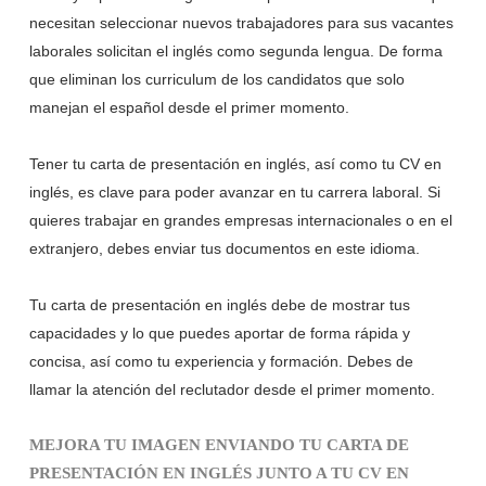
necesitan seleccionar nuevos trabajadores para sus vacantes
laborales solicitan el inglés como segunda lengua. De forma
que eliminan los curriculum de los candidatos que solo
manejan el español desde el primer momento.
Tener tu carta de presentación en inglés, así como tu CV en
inglés, es clave para poder avanzar en tu carrera laboral. Si
quieres trabajar en grandes empresas internacionales o en el
extranjero, debes enviar tus documentos en este idioma.
Tu carta de presentación en inglés debe de mostrar tus
capacidades y lo que puedes aportar de forma rápida y
concisa, así como tu experiencia y formación. Debes de
llamar la atención del reclutador desde el primer momento.
MEJORA TU IMAGEN ENVIANDO TU CARTA DE
PRESENTACIÓN EN INGLÉS JUNTO A TU CV EN