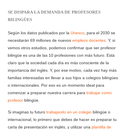
SE DISPARA LA DEMANDA DE PROFESORES
BILINGÜES
Según los datos publicados por la
Unesco
, para el 2030 se
necesitarán 69 millones de nuevos
empleos docentes
. Y, si
vemos otros estudios, podemos confirmar que ser profesor
bilingüe es una de las 10 profesiones con más futuro. Está
claro que la sociedad cada día es más consciente de la
importancia del inglés. Y, por ese motivo, cada vez hay más
familias interesadas en llevar a sus hijos a colegios bilingües
o internacionales. Por eso es un momento ideal para
comenzar a preparar nuestra carrera para
trabajar como
profesor
bilingüe.
Si imaginas tu futuro
trabajando en un colegio
bilingüe o
internacional, lo primero que debes de hacer es preparar tu
carta de presentación en inglés, y utilizar una
plantilla de