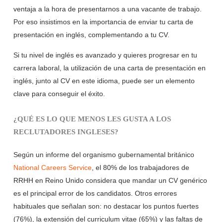
ventaja a la hora de presentarnos a una vacante de trabajo.
Por eso insistimos en la importancia de enviar tu carta de
presentación en inglés, complementando a tu CV.
Si tu nivel de inglés es avanzado y quieres progresar en tu
carrera laboral, la utilización de una carta de presentación en
inglés, junto al CV en este idioma, puede ser un elemento
clave para conseguir el éxito.
¿QUÉ ES LO QUE MENOS LES GUSTA A LOS
RECLUTADORES INGLESES?
Según un informe del organismo gubernamental británico
National Careers Service
, el 80% de los trabajadores de
RRHH en Reino Unido considera que mandar un CV genérico
es el principal error de los candidatos. Otros errores
habituales que señalan son: no destacar los puntos fuertes
(76%), la extensión del curriculum vitae (65%) y las faltas de