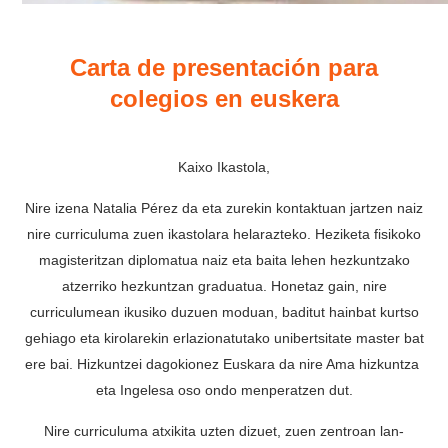
Carta de presentación para
colegios en euskera
Kaixo Ikastola,
Nire izena Natalia Pérez da eta zurekin kontaktuan jartzen naiz
nire curriculuma zuen ikastolara helarazteko. Heziketa fisikoko
magisteritzan diplomatua naiz eta baita lehen hezkuntzako
atzerriko hezkuntzan graduatua. Honetaz gain, nire
curriculumean ikusiko duzuen moduan, baditut hainbat kurtso
gehiago eta kirolarekin erlazionatutako unibertsitate master bat
ere bai. Hizkuntzei dagokionez Euskara da nire Ama hizkuntza
eta Ingelesa oso ondo menperatzen dut.
Nire curriculuma atxikita uzten dizuet, zuen zentroan lan-