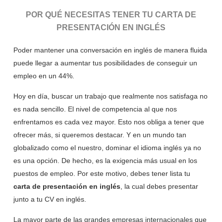
POR QUÉ NECESITAS TENER TU CARTA DE
PRESENTACIÓN EN INGLÉS
Poder mantener una conversación en inglés de manera fluida
puede llegar a aumentar tus posibilidades de conseguir un
empleo en un 44%.
Hoy en día, buscar un trabajo que realmente nos satisfaga no
es nada sencillo. El nivel de competencia al que nos
enfrentamos es cada vez mayor. Esto nos obliga a tener que
ofrecer más, si queremos destacar. Y en un mundo tan
globalizado como el nuestro, dominar el idioma inglés ya no
es una opción. De hecho, es la exigencia más usual en los
puestos de empleo. Por este motivo, debes tener lista tu
carta de presentación en inglés
, la cual debes presentar
junto a tu CV en inglés.
La mayor parte de las grandes empresas internacionales que