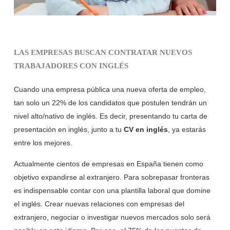
LAS EMPRESAS BUSCAN CONTRATAR NUEVOS
TRABAJADORES CON INGLÉS
Cuando una empresa pública una nueva oferta de empleo,
tan solo un 22% de los candidatos que postulen tendrán un
nivel alto/nativo de inglés. Es decir, presentando tu carta de
presentación en inglés, junto a tu
CV en inglés
, ya estarás
entre los mejores.
Actualmente cientos de empresas en España tienen como
objetivo expandirse al extranjero. Para sobrepasar fronteras
es indispensable contar con una plantilla laboral que domine
el inglés. Crear nuevas relaciones con empresas del
extranjero, negociar o investigar nuevos mercados solo será