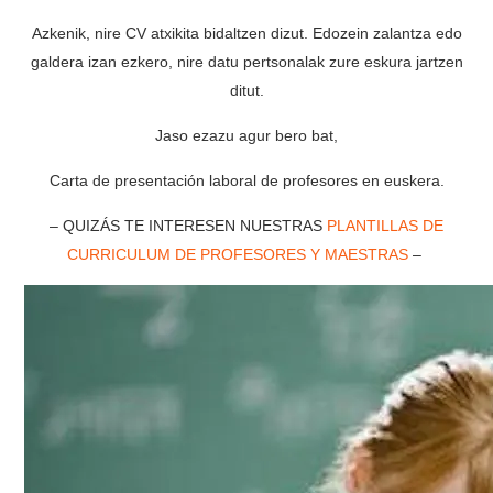
Azkenik, nire CV atxikita bidaltzen dizut. Edozein zalantza edo
galdera izan ezkero, nire datu pertsonalak zure eskura jartzen
ditut.
Jaso ezazu agur bero bat,
Carta de presentación laboral de profesores en euskera.
– QUIZÁS TE INTERESEN NUESTRAS
PLANTILLAS DE
CURRICULUM DE PROFESORES Y MAESTRAS
–