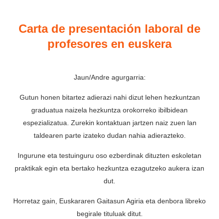
Carta de presentación laboral de
profesores en euskera
Jaun/Andre agurgarria:
Gutun honen bitartez adierazi nahi dizut lehen hezkuntzan
graduatua naizela hezkuntza orokorreko ibilbidean
espezializatua. Zurekin kontaktuan jartzen naiz zuen lan
taldearen parte izateko dudan nahia adierazteko.
Ingurune eta testuinguru oso ezberdinak dituzten eskoletan
praktikak egin eta bertako hezkuntza ezagutzeko aukera izan
dut.
Horretaz gain, Euskararen Gaitasun Agiria eta denbora libreko
begirale tituluak ditut.