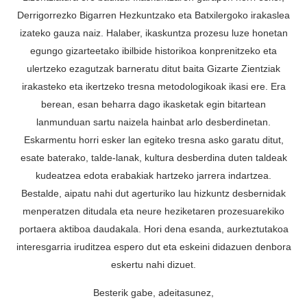
Derrigorrezko Bigarren Hezkuntzako eta Batxilergoko irakaslea
izateko gauza naiz. Halaber, ikaskuntza prozesu luze honetan
egungo gizarteetako ibilbide historikoa konprenitzeko eta
ulertzeko ezagutzak barneratu ditut baita Gizarte Zientziak
irakasteko eta ikertzeko tresna metodologikoak ikasi ere. Era
berean, esan beharra dago ikasketak egin bitartean
lanmunduan sartu naizela hainbat arlo desberdinetan.
Eskarmentu horri esker lan egiteko tresna asko garatu ditut,
esate baterako, talde-lanak, kultura desberdina duten taldeak
kudeatzea edota erabakiak hartzeko jarrera indartzea.
Bestalde, aipatu nahi dut agerturiko lau hizkuntz desbernidak
menperatzen ditudala eta neure heziketaren prozesuarekiko
portaera aktiboa daudakala. Hori dena esanda, aurkeztutakoa
interesgarria iruditzea espero dut eta eskeini didazuen denbora
eskertu nahi dizuet.
Besterik gabe, adeitasunez,