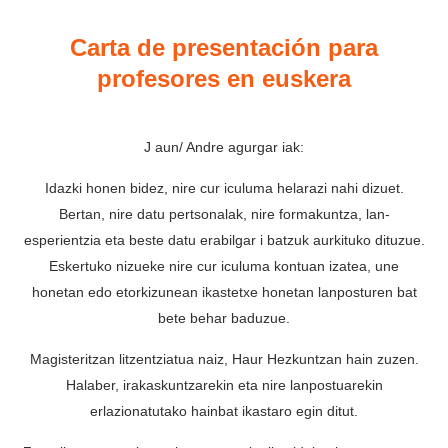
Carta de presentación para
profesores en euskera
J aun/ Andre agurgar iak:
Idazki honen bidez, nire cur iculuma helarazi nahi dizuet.
Bertan, nire datu pertsonalak, nire formakuntza, lan-
esperientzia eta beste datu erabilgar i batzuk aurkituko dituzue.
Eskertuko nizueke nire cur iculuma kontuan izatea, une
honetan edo etorkizunean ikastetxe honetan lanposturen bat
bete behar baduzue.
Magisteritzan litzentziatua naiz, Haur Hezkuntzan hain zuzen.
Halaber, irakaskuntzarekin eta nire lanpostuarekin
erlazionatutako hainbat ikastaro egin ditut.