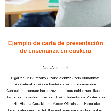
Ejemplo de carta de presentación
de enseñanza en euskera
Jaun/Andre hori,
Bigarren Hezkuntzako Gizarte Zientziak zein Humanitate
ikasketerako irakasle hautaketarako prozesuan nire
Curriculuma kontuan har dezazuen eskatu nahi dizuet. Ikusten
duzuenez, Irakasleen prestakuntzako Unibertsitate Masterra ez
ezik, Historia Garaikideko Master Ofiziala zein Historiako
Lizentziatura ere baditut. Ikaskuntzaren garapen horri esker,