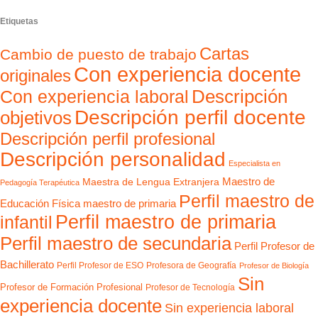
Etiquetas
Cartas
Cambio de puesto de trabajo
Con experiencia docente
originales
Con experiencia laboral
Descripción
Descripción perfil docente
objetivos
Descripción perfil profesional
Descripción personalidad
Especialista en
Maestro de
Maestra de Lengua Extranjera
Pedagogía Terapéutica
Perfil maestro de
Educación Física
maestro de primaria
Perfil maestro de primaria
infantil
Perfil maestro de secundaria
Perfil Profesor de
Bachillerato
Perfil Profesor de ESO
Profesora de Geografía
Profesor de Biología
Sin
Profesor de Formación Profesional
Profesor de Tecnología
experiencia docente
Sin experiencia laboral