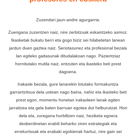
Zuzendari jaun-andre agurgarria:
Zuengana zuzentzen naiz, nire zerbitzuak eskaintzeko asmoz.
Ikasketak bukatu berri eta gogo biziz sei hilabetetan lanean
jardun duen gaztea naiz. Seriotasunez eta profesional bezala
lan egiteko gaitasunak ditudalakoan nago. Pazientziaz
hornitutako mutila naiz, entzuten eta ikasteko beti prest
dagoena.
Irakasle bezala, gure lanarekin lotutako formakuntza
garrantzitsua dela ustean nago baina, nahiz eta ikasteko beti
prest egon, momentu honetan irakasleen lanak egiten
jarraitzea eta gela baten barruan egotea dut helburutzat. Hori
dela eta, zuregana hurbiltzen naiz, heziketa egoera
desberdinetan erabili beharko ziren estrategiak eta
errekurtsoak eta erabaki egokienak hartuz, nire gain sei