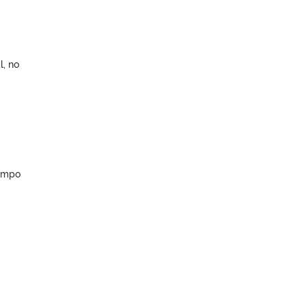
, no
iempo