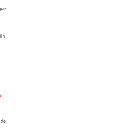
que
In.
A
 de