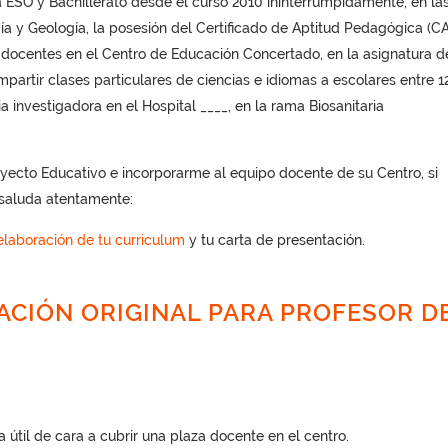
 ESO y Bachillerato desde el curso 2010 ininterrumpidamente, en la
a y Geología, la posesión del Certificado de Aptitud Pedagógica (C
as docentes en el Centro de Educación Concertado, en la asignatura d
mpartir clases particulares de ciencias e idiomas a escolares entre 1
a investigadora en el Hospital ____, en la rama Biosanitaria
oyecto Educativo e incorporarme al equipo docente de su Centro, si
s saluda atentamente:
elaboración de tu curriculum
y tu carta de presentación.
ACIÓN ORIGINAL PARA PROFESOR D
a útil de cara a cubrir una plaza docente en el centro.