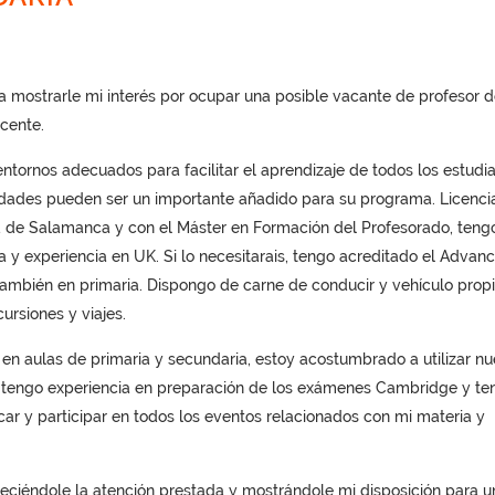
 mostrarle mi interés por ocupar una posible vacante de profesor d
cente.
ntornos adecuados para facilitar el aprendizaje de todos los estudi
idades pueden ser un importante añadido para su programa. Licenci
ad de Salamanca y con el Máster en Formación del Profesorado, teng
ra y experiencia en UK. Si lo necesitarais, tengo acreditado el Advan
también en primaria. Dispongo de carne de conducir y vehículo propi
ursiones y viajes.
en aulas de primaria y secundaria, estoy acostumbrado a utilizar n
, tengo experiencia en preparación de los exámenes Cambridge y te
car y participar en todos los eventos relacionados con mi materia y
deciéndole la atención prestada y mostrándole mi disposición para u