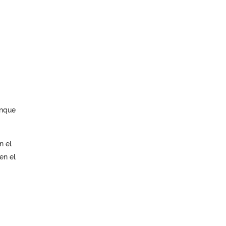
unque
n el
en el