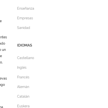
Enseñanza
Empresas
e
Sanidad
antes
ado
IDIOMAS
o un
ce
Castellano
o,
Inglés
Francés
uevas
ngo
Alemán
Catalán
Euskera
na