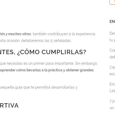
EN
De
ión y muchas otras
, también contribuyen a la experiencia
tu 
esta ocasión, detallaremos las 5 señaladas.
NTES, ¿CÓMO CUMPLIRLAS?
Cóm
de
que necesitas es un primer paso importante. Sin embargo,
Ca
n
aprender cómo llevarlas a la práctica y obtener grandes
esc
Env
equeña guía que te permitirá desarrollarlas y
Lin
7 p
RTIVA
un 