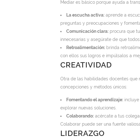
Mediar es básico porque ayuda a transm
La escucha activa:
aprende a escuch
preguntas y preocupaciones y fomenta 
Comunicación clara:
procura que tus
innecesarias y asegúrate de que todo
Retroalimentación:
brinda retroalim
con ellos sus logros e impúlsalos a mej
CREATIVIDAD
Otra de las habilidades docentes que 
concepciones y métodos únicos:
Fomentando el aprendizaje:
incluye 
explorar nuevas soluciones.
Colaborando:
acércate a tus colegas
Colaborar puede ser una fuente valiosa
LIDERAZGO