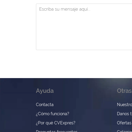
Ayuda
Otras
Contacta
Nuestro
¿Cómo funciona?
Danos t
¿Por qué CVExpres?
Ofertas