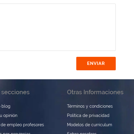
 secciones
Otras Informaciones
 blog
Términos y condiciones
u opinión
Política de privacidad
 de empleo profesores
Modelos de curriculum