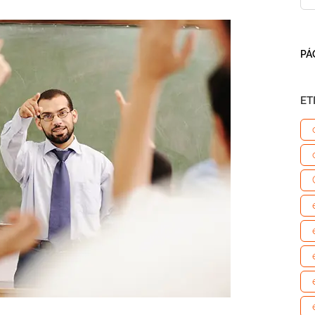
PÁ
ET