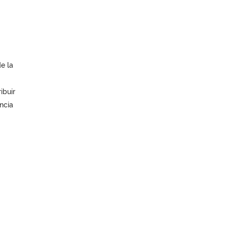
e la
ibuir
ncia