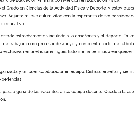
tro de Educación Primaria con Mención en Educación Física.
el Grado en Ciencias de la Actividad Física y Deporte, y estoy bus
nza. Adjunto mi curriculum vitae con la esperanza de ser considerad
ro educativo.
a estado estrechamente vinculada a la enseñanza y al deporte. En lo
ad de trabajar como profesor de apoyo y como entrenador de fútbol 
do exclusivamente el idioma inglés. Esto me ha permitido enriquecer
rganizada y un buen colaborador en equipo. Disfruto enseñar y siem
periencias.
o para alguna de las vacantes en su equipo docente. Quedo a la es
ón.