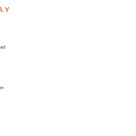
A Y
dad
én