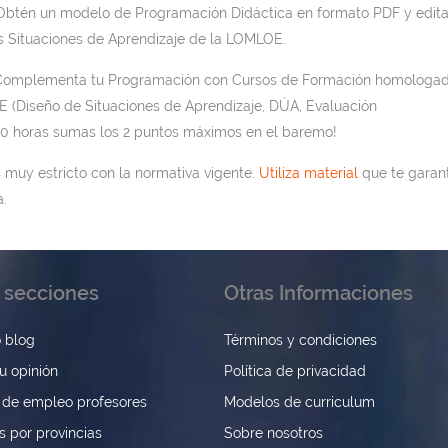
btén un modelo de Programación Didáctica en formato PDF y edit
las Situaciones de Aprendizaje de la LOMLOE.
Complementa tu Programación con Cursos de Formación homologa
(Diseño de Situaciones de Aprendizaje, DÚA, Evaluación
0 horas sumas los 2 puntos máximos en el baremo!
es muy estricto con la normativa vigente.
Utiliza material
que te garan
.
 secciones
Otras Informaciones
 blog
Términos y condiciones
u opinión
Política de privacidad
 de empleo profesores
Modelos de curriculum
s por provincias
Sobre nosotros