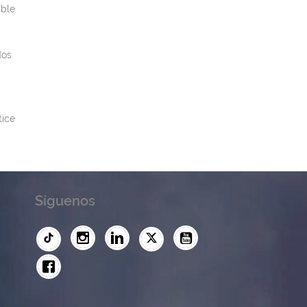
able
dos
tice
Síguenos