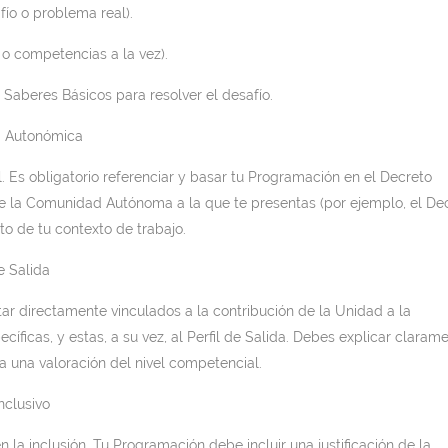
ío o problema real).
 o competencias a la vez).
 Saberes Básicos para resolver el desafío.
va Autonómica
. Es obligatorio referenciar y basar tu Programación en el Decreto
de la Comunidad Autónoma a la que te presentas (por ejemplo, el De
o de tu contexto de trabajo.
de Salida
ar directamente vinculados a la contribución de la Unidad a la
íficas, y estas, a su vez, al Perfil de Salida. Debes explicar claram
 una valoración del nivel competencial.
nclusivo
la inclusión. Tu Programación debe incluir una justificación de la