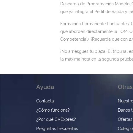
Descarga de Programación Modelo: O
que ya integra el Perfil de Salida y 
Formación Permanente Puntuables: 
que aborden directamente la LOMLOE 
Competencial). ¡Recuerda que con 27
¡No arriesgues tu plaza! El tribunal 
la máxima nota en la segunda prueba
Ayuda
Otras
Contacta
Nuestro
¿Cómo funciona?
Danos t
¿Por qué CVExpres?
Ofertas
Preguntas frecuentes
Colegio