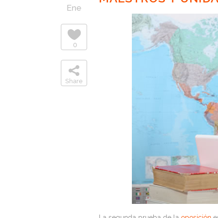
Ene
0
Share
La segunda prueba de la
oposición
es