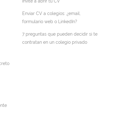
invite a abrir tu CV
Enviar CV a colegios: ¿email,
formulario web o LinkedIn?
7 preguntas que pueden decidir si te
contratan en un colegio privado
creto
ente