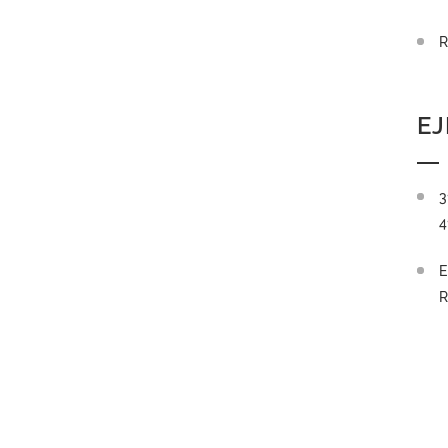
R
EJ
3
4
E
R