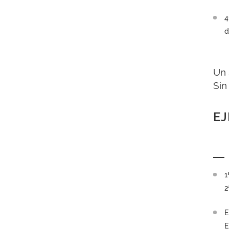
4
d
Un 
Sin
EJ
1
2
E
E