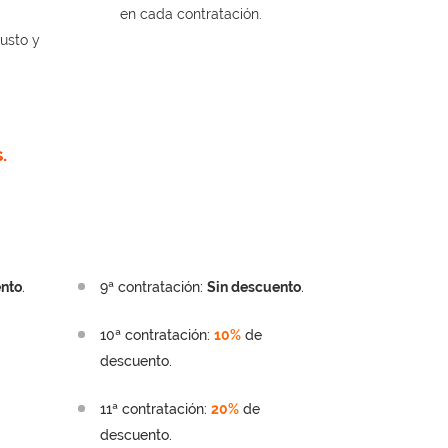
en cada contratación.
usto y
.
ento
.
9ª contratación:
Sin descuento
.
10ª contratación:
10%
de
descuento.
11ª contratación:
20%
de
descuento.