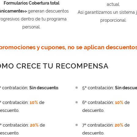
Formularios Cobertura total
actual.
únicamente>>
generan descuentos
Así garantizamos un sistema j
rogresivos dentro de tu programa
proporcional.
personal.
promociones y cupones, no se aplican descuentos
ÓMO CRECE TU RECOMPENSA
ª contratación:
Sin descuento
.
5ª contratación:
Sin descu
ª contratación:
10%
de
6ª contratación:
10%
de
escuento.
descuento.
ª contratación:
20%
de
7ª contratación:
20%
de
escuento.
descuento.