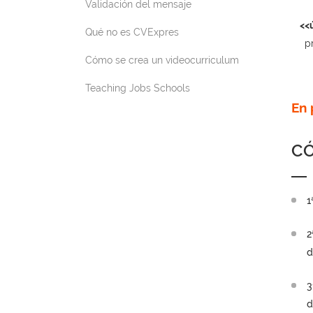
Validación del mensaje
<<
Qué no es CVExpres
p
Cómo se crea un videocurriculum
Teaching Jobs Schools
En 
C
1
2
d
3
d