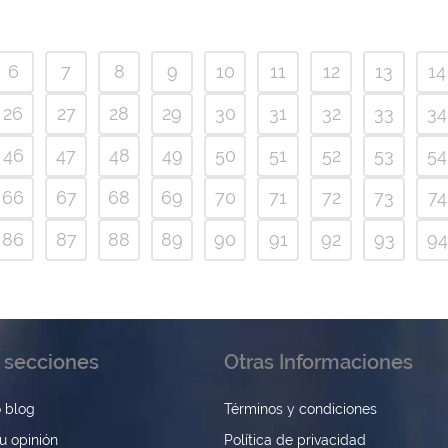
6
7
8
9
10
11
12
13
14
26
27
28
29
30
31
32
33
34
46
47
48
49
50
51
52
53
54
66
67
68
69
70
71
72
73
74
86
87
88
89
90
91
92
93
94
 secciones
Otras Informaciones
 blog
Términos y condiciones
u opinión
Política de privacidad