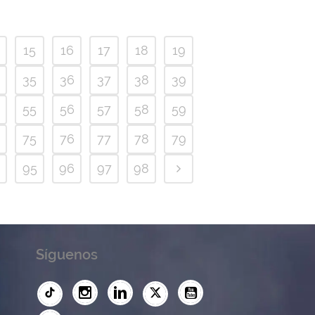
15
16
17
18
19
35
36
37
38
39
55
56
57
58
59
75
76
77
78
79
95
96
97
98
Síguenos