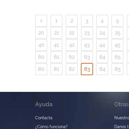
1
2
3
4
5
20
21
22
23
24
25
40
41
42
43
44
45
60
61
62
63
64
65
80
81
82
83
84
85
Ayuda
Otras
Contacta
Nuestro
¿Cómo funciona?
Danos t