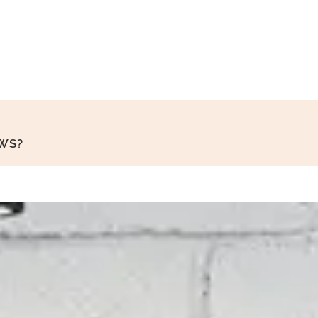
0
WS?
0
1
0
1
2
1
2
3
0
0
2
3
4