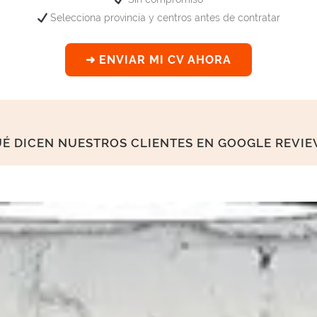
Selecciona provincia y centros antes de contratar
➜ ENVIAR MI CV AHORA
0
0
UÉ DICEN NUESTROS CLIENTES EN GOOGLE REVIE
1
0
1
0
2
1
2
1
3
2
3
2
4
3
4
3