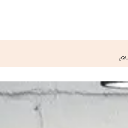
¿Q
0
1
2
0
0
3
1
1