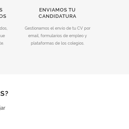
S
ENVIAMOS TU
OS
CANDIDATURA
dos,
Gestionamos el envío de tu CV por
que
email, formularios de empleo y
te.
plataformas de los colegios.
OS?
jar