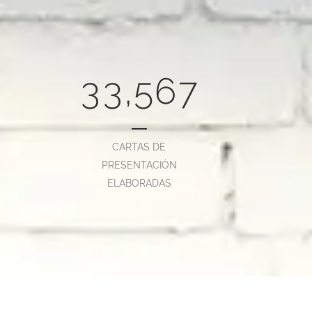
0
1
1
3
4
5
2
2
4
5
6
2
3
3
,
5
6
7
CARTAS DE
PRESENTACIÓN
ELABORADAS