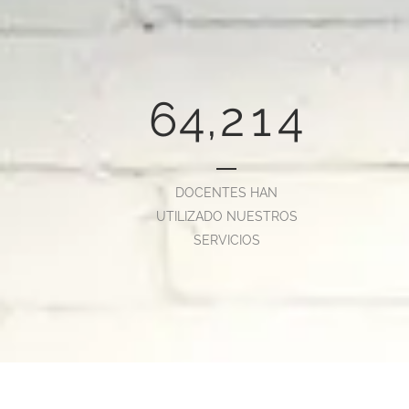
4
2
0
2
5
3
1
0
3
6
4
,
2
1
4
DOCENTES HAN
UTILIZADO NUESTROS
SERVICIOS