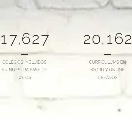
5
4
0
5
0
4
0
6
5
1
6
1
0
5
1
1
7
,
6
2
7
2
0
,
1
6
COLEGIOS INCLUIDOS
CURRICULUMS EN
EN NUESTRA BASE DE
WORD Y ONLINE
DATOS
CREADOS