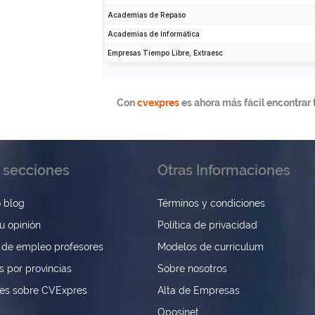
Con
cvexpres
es ahora más fácil encontrar 
 secciones
Otras Informaciones
 blog
Términos y condiciones
u opinión
Política de privacidad
 de empleo profesores
Modelos de curriculum
s por provincias
Sobre nosotros
nes sobre CVExpres
Alta de Empresas
Oposinet