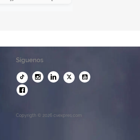
Síguenos
Copyrigth © 2026 cvexpres.com