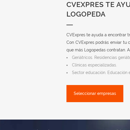
CVEXPRES TE AY
LOGOPEDA
CVExpres te ayuda a encontrar t
Con CVExpres podrás enviar tu c
que más Logopedas contratan. Al
Geriátricos. Residencias geriátr
Clínicas especializadas.
Sector educación. Educación e
Seleccionar empresas